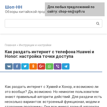
Перейти
Шоп-HH
Для любых предложений по
к
Обзоры китайской продукции Huawei и Honor
сайту: chop-nn@cp9.ru
контенту
Поиск:
Главная
»
Инструкции и настройки
Как раздать интернет с телефона Huawei и
Honor: настройка точки доступа
Как раздать интернет с Хуавей и Хонор, и возможно ли
это вообще? Да, возможно. Но немногие пользователи
знают правильный алгоритм действий. Для раздачи есть
несколько вариантов: встроенный функционал, модем и
сторонние программы. Они все имеют разный алгоритм