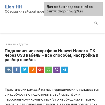
Перейти
Шоп-HH
Для любых предложений по
к
Обзоры китайской продукции Huawei и Honor
сайту: chop-nn@cp9.ru
контенту
Поиск:
Главная
»
Другое
Подключение смартфона Huawei Honor к ПК
через USB кабель – все способы, настройка и
разбор ошибок
Практически каждый из нас периодически сталкивается
с надобностью подключить свой смартфон к
персональному компьютеру. Это необходимо в первую
очередь для передачи файлов, а также для подзарядки