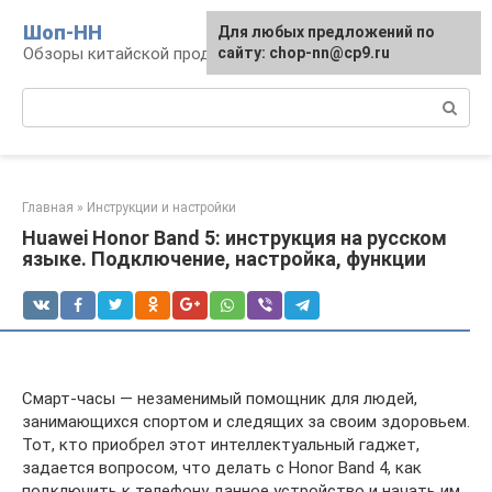
Перейти
Шоп-HH
Для любых предложений по
к
Обзоры китайской продукции Huawei и Honor
сайту: chop-nn@cp9.ru
контенту
Поиск:
Главная
»
Инструкции и настройки
Huawei Honor Band 5: инструкция на русском
языке. Подключение, настройка, функции
Смарт-часы — незаменимый помощник для людей,
занимающихся спортом и следящих за своим здоровьем.
Тот, кто приобрел этот интеллектуальный гаджет,
задается вопросом, что делать с Honor Band 4, как
подключить к телефону данное устройство и начать им