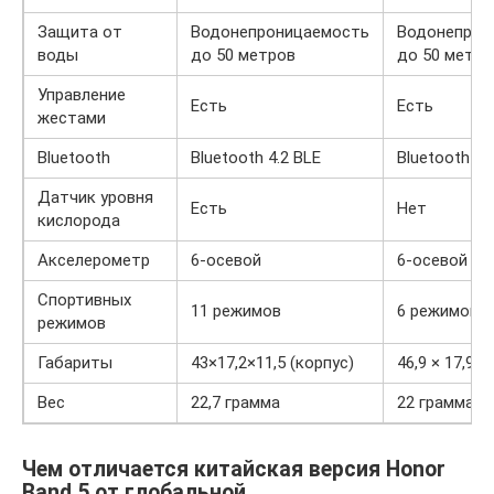
Защита от
Водонепроницаемость
Водонепрон
воды
до 50 метров
до 50 метро
Управление
Есть
Есть
жестами
Bluetooth
Bluetooth 4.2 BLE
Bluetooth 5.
Датчик уровня
Есть
Нет
кислорода
Акселерометр
6-осевой
6-осевой
Спортивных
11 режимов
6 режимов
режимов
Габариты
43×17,2×11,5 (корпус)
46,9 × 17,9 ×
Вес
22,7 грамма
22 грамма
Чем отличается китайская версия Honor
Band 5 от глобальной