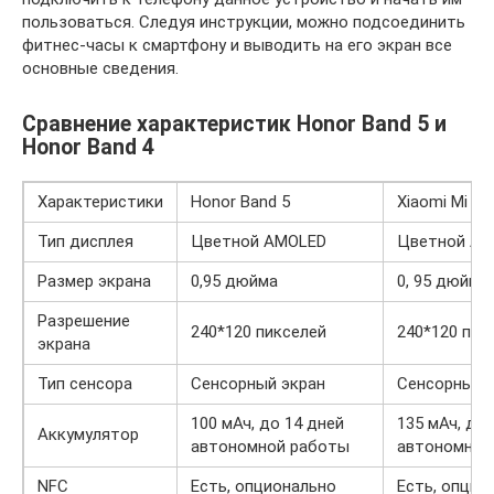
пользоваться. Следуя инструкции, можно подсоединить
фитнес-часы к смартфону и выводить на его экран все
основные сведения.
Сравнение характеристик Honor Band 5 и
Honor Band 4
Характеристики
Honor Band 5
Xiaomi Mi Ba
Тип дисплея
Цветной AMOLED
Цветной AM
Размер экрана
0,95 дюйма
0, 95 дюйма
Разрешение
240*120 пикселей
240*120 пик
экрана
Тип сенсора
Сенсорный экран
Сенсорный 
100 мАч, до 14 дней
135 мАч, до 
Аккумулятор
автономной работы
автономной
NFC
Есть, опционально
Есть, опцио