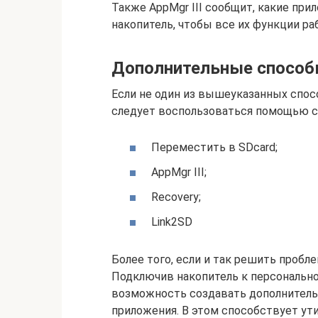
Также AppMgr III сообщит, какие при
накопитель, чтобы все их функции ра
Дополнительные спосо
Если не один из вышеуказанных спосо
следует воспользоваться помощью с
Переместить в SDcard;
AppMgr III;
Recovery;
Link2SD
Более того, если и так решить пробл
Подключив накопитель к персональн
возможность создавать дополнитель
приложения. В этом способствует утил