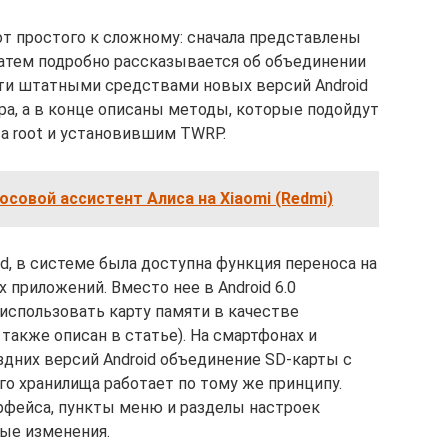
от простого к сложному: сначала представлены
 затем подробно рассказывается об объединении
ти штатными средствами новых версий Android
ра, а в конце описаны методы, которые подойдут
а root и установившим TWRP.
осовой ассистент Алиса на Xiaomi (Redmi)
id, в системе была доступна функция переноса на
приложений. Вместо нее в Android 6.0
использовать карту памяти в качестве
 также описан в статье). На смартфонах и
здних версий Android объединение SD-карты с
 хранилища работает по тому же принципу.
рфейса, пункты меню и разделы настроек
ые изменения.