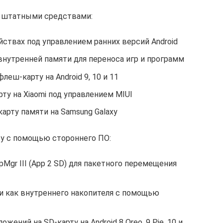
и штатными средствами:
ствах под управлением ранних версий Android
внутренней памяти для переноса игр и программ
еш-карту на Android 9, 10 и 11
ту на Xiaomi под управлением MIUI
арту памяти на Samsung Galaxy
у с помощью стороннего ПО:
gr III (App 2 SD) для пакетного перемещения
 как внутреннего накопителя с помощью
ений на SD-карту на Android 8 Oreo, 9 Pie, 10 и