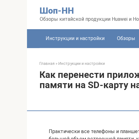
Перейти
Шоп-HH
к
контенту
Обзоры китайской продукции Huawei и Ho
Инструкции и настройки
Обзоры
Главная
»
Инструкции и настройки
Как перенести прило
памяти на SD-карту на
Практически все телефоны и планше
большой объем встроенной памяти, 