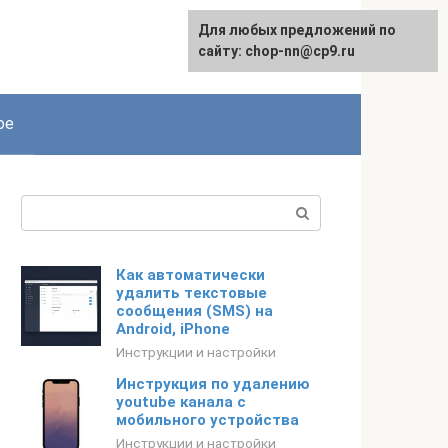
Для любых предложений по
сайту: chop-nn@cp9.ru
ое
Поиск:
Как автоматически
удалить текстовые
сообщения (SMS) на
Android, iPhone
Инструкции и настройки
Инструкция по удалению
youtube канала с
мобильного устройства
Инструкции и настройки