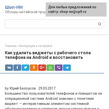
Перейти
Шоп-HH
Для любых предложений по
к
Обзоры китайской продукции Huawei и Honor
сайту: chop-nn@cp9.ru
контенту
Поиск:
Главная
»
Инструкции и настройки
Как удалить виджеты с рабочего стола
телефона на Android и восстановить
by Юрий Белоусов · 29.05.2017
Большинство пользователей телефонов и планшетов на
операционной системе Android знакомо с понятием
виджет — интерактивным элементом системной
оболочки различных сервисов, проще говоря ярлыки и