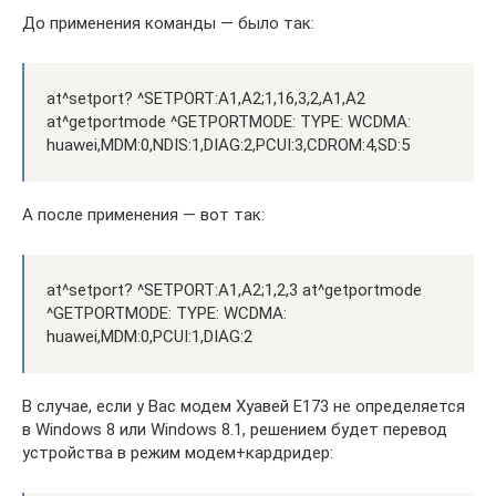
До применения команды — было так:
at^setport? ^SETPORT:A1,A2;1,16,3,2,A1,A2
at^getportmode ^GETPORTMODE: TYPE: WCDMA:
huawei,MDM:0,NDIS:1,DIAG:2,PCUI:3,CDROM:4,SD:5
А после применения — вот так:
at^setport? ^SETPORT:A1,A2;1,2,3 at^getportmode
^GETPORTMODE: TYPE: WCDMA:
huawei,MDM:0,PCUI:1,DIAG:2
В случае, если у Вас модем Хуавей E173 не определяется
в Windows 8 или Windows 8.1, решением будет перевод
устройства в режим модем+кардридер: