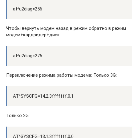
at^u2diag=256
Чтобы вернуть модем назад в режим обратно в режим
модем+кардридер+диск:
at^u2diag=276
Переключение режима работы модема: Только 3G:
AT^SYSCFG=14,2,3fffffff,0,1
Только 2G:
AT^SYSCFG=13,1,3fffffff,0,0