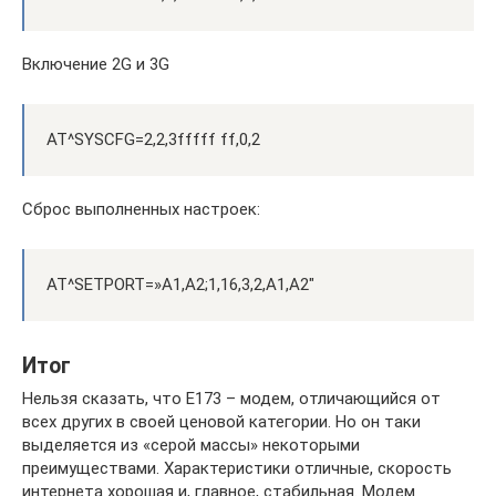
Включение 2G и 3G
AT^SYSCFG=2,2,3fffff ff,0,2
Сброс выполненных настроек:
AT^SETPORT=»A1,A2;1,16,3,2,A1,A2″
Итог
Нельзя сказать, что E173 – модем, отличающийся от
всех других в своей ценовой категории. Но он таки
выделяется из «серой массы» некоторыми
преимуществами. Характеристики отличные, скорость
интернета хорошая и, главное, стабильная. Модем