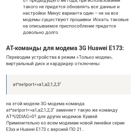
от предыдущего метода, при использовании
такого не придется обновлять все данные и
настройки. Минус варианта один – не на все
модемы существуют прошивки. Искать таковые
на описываемое приспособление придется
довольно долго.
AT-команды для модема 3G Huawei E173:
Переводим устройства в режим «Только модем»,
виртуальный диск и кардридер отключены:
at^setport=»a1,a2;1,2,3″
на этой модели 3G-модема команда
at^setport=»a1,a2;1,2,3″ заменяет такую же команду
AT^U2DIAG=0? для других модемов Хуавей.
Применительно ко всем модемам новой линейки серии
E3xx и Huawei E173 с версией ПО 21…