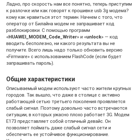
Ладно, про скорость нам все понятно, теперь приступим
к разлочке или как говорят к прошивке usb 3g модема?
кому как нравиться этот термин. Начнем с того, что
оператор от Билайна модем не запрашивает код
разблокировки. С помощью программ
«
HUAWEI_MODEM_Code_Writer
» и «
unlock
» — код
вводить бесполезно, ни какого результата вы не
получите. Всего лишь надо только обновить версию
«Firmware» с использованием FlashCode (если будет
запрашивать пароль).
Общие характеристики
Описываемый модем используют часто жители крупных
городов. Так вышло, что даже в столице с активно
работающей сетью третьего поколения проявляется
слабый сигнал. Поэтому довольно часто встречаются
ситуации, в которых ужасно плохо работает 3G. Модем
E173 представляет собой отличный девайс. Он
позволяет поймать даже слабый сигнал сети и
обеспечить ее устойчивое функционирование.