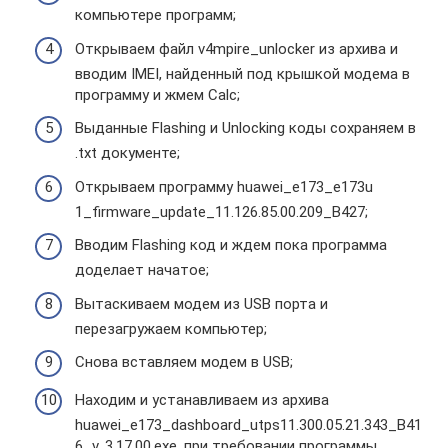
компьютере программ;
Открываем файл v4mpire_unlocker из архива и
вводим IMEI, найденный под крышкой модема в
программу и жмем Calc;
Выданные Flashing и Unlocking коды сохраняем в
.txt документе;
Открываем программу huawei_e173_e173u
1_firmware_update_11.126.85.00.209_B427;
Вводим Flashing код и ждем пока программа
доделает начатое;
Вытаскиваем модем из USB порта и
перезагружаем компьютер;
Снова вставляем модем в USB;
Находим и устанавливаем из архива
huawei_e173_dashboard_utps11.300.05.21.343_B41
6_v. 3.17.00.exe, при требовании программы