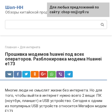
Перейти
Шоп-HH
Для любых предложений по
к
Обзоры китайской продукции Huawei и Honor
сайту: chop-nn@cp9.ru
контенту
Поиск:
Главная
»
Для интернета
Прошивка модемов huawei под всех
операторов. Разблокировка модема Huawei
e173
Многие люди не смыслят жизни без интернета. Но для
того, чтобы выйти в интернет нужно всего 2 вещи: ПК
(ноутбук, планшет) и USB устройство. Сегодня к одним
из популярных USB устройств относится Мегафон модем
E173.