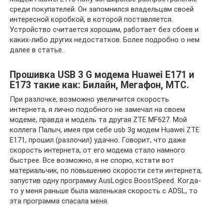
среди покупателей. Он запомнился владельцам своей
интересной коробкой, в которой поставляется.
Устройство считается хорошим, работает без сбоев и
каких-либо других недостатков. Более подробно о нем
далее в статье.
Прошивка USB 3 G модема Huawei E171 и
E173 такие как: Билайн, Мегафон, МТС.
При разлочке, возможно увеличится скорость
интернета, я лично подобного не замечал на своем
модеме, правда и модель та другая ZTE MF627. Мой
коллега Палыч, имея при себе usb 3g модем Huawei ZTE
E171, прошил (разлочил) удачно. Говорит, что даже
скорость интернета, от его модема стало намного
быстрее. Все возможно, я не спорю, кстати вот
материальчик, по повышению скорости сети интернета,
запустив одну программу AusLogics BoostSpeed. Когда-
то у меня раньше была маленькая скорость с ADSL, то
эта программа спасала меня.