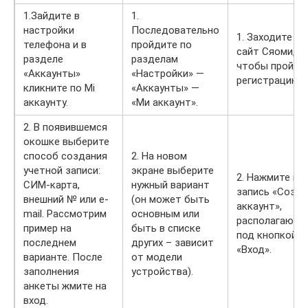
1.Зайдите в
1.
настройки
Последовательно
1. Заходите на
телефона и в
пройдите по
сайт Сяоми,
разделе
разделам
чтобы пройти
«Аккаунты»
«Настройки» —
регистрацию.
кликните по Mi
«Аккаунты» —
аккаунту.
«Ми аккаунт».
2. В появившемся
окошке выберите
способ создания
2. На новом
учетной записи:
экране выберите
2. Нажмите на
СИМ-карта,
нужный вариант
запись «Созд
внешний № или e-
(он может быть
аккаунт»,
mail. Рассмотрим
основным или
располагающ
пример на
быть в списке
под кнопкой
последнем
других – зависит
«Вход».
варианте. После
от модели
заполнения
устройства).
анкеты жмите на
вход.