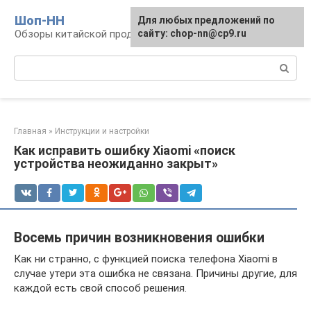
Перейти
Шоп-HH
Для любых предложений по
к
Обзоры китайской продукции Huawei и Honor
сайту: chop-nn@cp9.ru
контенту
Поиск:
Главная
»
Инструкции и настройки
Как исправить ошибку Xiaomi «поиск
устройства неожиданно закрыт»
Восемь причин возникновения ошибки
Как ни странно, с функцией поиска телефона Xiaomi в
случае утери эта ошибка не связана. Причины другие, для
каждой есть свой способ решения.