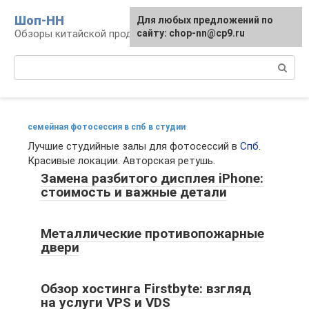
Перейти
Шоп-HH
Для любых предложений по
к
Обзоры китайской продукции Huawei и Honor
сайту: chop-nn@cp9.ru
контенту
Поиск:
семейная фотосессия в спб в студии
Лучшие студийные залы для фотосессий в
Спб
.
Красивые локации. Авторская ретушь.
Замена разбитого дисплея iPhone:
стоимость и важные детали
Металлические противопожарные
двери
Обзор хостинга Firstbyte: взгляд
на услуги VPS и VDS