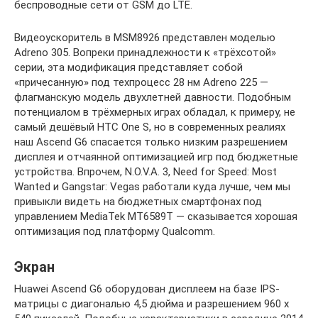
беспроводные сети от GSM до LTE.
Видеоускоритель в MSM8926 представлен моделью
Adreno 305. Вопреки принадлежности к «трёхсотой»
серии, эта модификация представляет собой
«причесанную» под техпроцесс 28 нм Adreno 225 —
флагманскую модель двухлетней давности. Подобным
потенциалом в трёхмерных играх обладал, к примеру, не
самый дешёвый HTC One S, но в современных реалиях
наш Ascend G6 спасается только низким разрешением
дисплея и отчаянной оптимизацией игр под бюджетные
устройства. Впрочем, N.O.V.A. 3, Need for Speed: Most
Wanted и Gangstar: Vegas работали куда лучше, чем мы
привыкли видеть на бюджетных смартфонах под
управлением MediaTek MT6589T — сказывается хорошая
оптимизация под платформу Qualcomm.
Экран
Huawei Ascend G6 оборудован дисплеем на базе IPS-
матрицы с диагональю 4,5 дюйма и разрешением 960 x