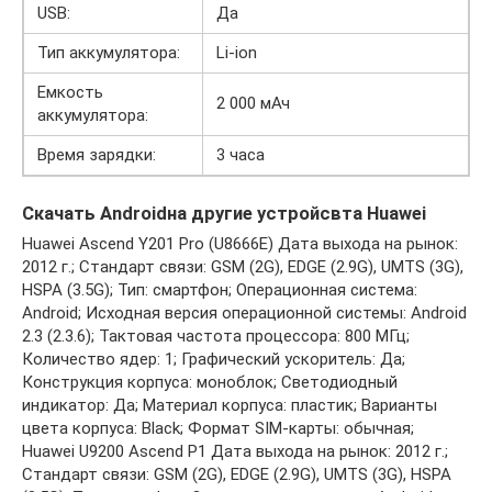
USB:
Да
Тип аккумулятора:
Li-ion
Емкость
2 000 мАч
аккумулятора:
Время зарядки:
3 часа
Скачать Androidна другие устройсвта Huawei
Huawei Ascend Y201 Pro (U8666E) Дата выхода на рынок:
2012 г.; Стандарт связи: GSM (2G), EDGE (2.9G), UMTS (3G),
HSPA (3.5G); Тип: смартфон; Операционная система:
Android; Исходная версия операционной системы: Android
2.3 (2.3.6); Тактовая частота процессора: 800 МГц;
Количество ядер: 1; Графический ускоритель: Да;
Конструкция корпуса: моноблок; Светодиодный
индикатор: Да; Материал корпуса: пластик; Варианты
цвета корпуса: Black; Формат SIM-карты: обычная;
Huawei U9200 Ascend P1 Дата выхода на рынок: 2012 г.;
Стандарт связи: GSM (2G), EDGE (2.9G), UMTS (3G), HSPA