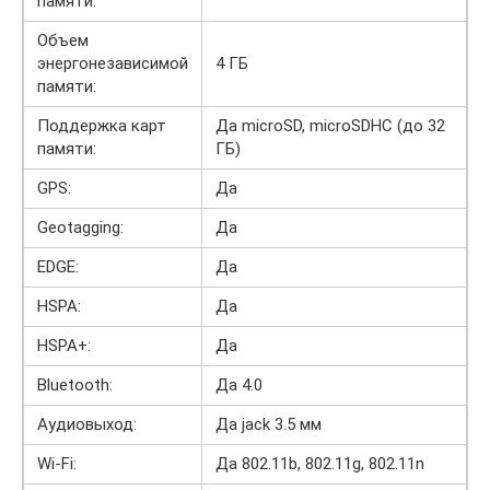
памяти:
Объем
энергонезависимой
4 ГБ
памяти:
Поддержка карт
Да microSD, microSDHC (до 32
памяти:
ГБ)
GPS:
Да
Geotagging:
Да
EDGE:
Да
HSPA:
Да
HSPA+:
Да
Bluetooth:
Да 4.0
Аудиовыход:
Да jack 3.5 мм
Wi-Fi:
Да 802.11b, 802.11g, 802.11n