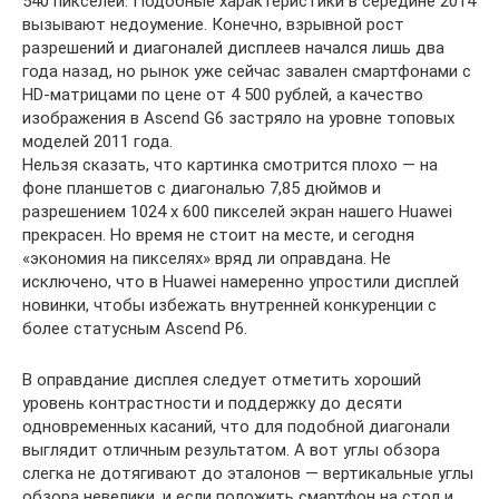
540 пикселей. Подобные характеристики в середине 2014
вызывают недоумение. Конечно, взрывной рост
разрешений и диагоналей дисплеев начался лишь два
года назад, но рынок уже сейчас завален смартфонами с
HD-матрицами по цене от 4 500 рублей, а качество
изображения в Ascend G6 застряло на уровне топовых
моделей 2011 года.
Нельзя сказать, что картинка смотрится плохо — на
фоне планшетов с диагональю 7,85 дюймов и
разрешением 1024 x 600 пикселей экран нашего Huawei
прекрасен. Но время не стоит на месте, и сегодня
«экономия на пикселях» вряд ли оправдана. Не
исключено, что в Huawei намеренно упростили дисплей
новинки, чтобы избежать внутренней конкуренции с
более статусным Ascend P6.
В оправдание дисплея следует отметить хороший
уровень контрастности и поддержку до десяти
одновременных касаний, что для подобной диагонали
выглядит отличным результатом. А вот углы обзора
слегка не дотягивают до эталонов — вертикальные углы
обзора невелики, и если положить смартфон на стол и