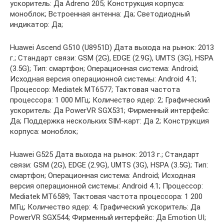
ускоритель: Да Adreno 205; Конструкция корпуса:
моноблок; Встроенная антенна: Да; Светодиодный
индикатор: Да;
Huawei Ascend G510 (U8951D) Дата выхода на рынок: 2013
г.; Стандарт связи: GSM (2G), EDGE (2.9G), UMTS (3G), HSPA
(3.5G); Тип: смартфон; Операционная система: Android;
Исходная версия операционной системы: Android 4.1;
Процессор: Mediatek MT6577; Тактовая частота
процессора: 1 000 МГц; Количество ядер: 2; Графический
ускоритель: Да PowerVR SGX531; Фирменный интерфейс:
Да; Поддержка нескольких SIM-карт: Да 2; Конструкция
корпуса: моноблок;
Huawei G525 Дата выхода на рынок: 2013 г.; Стандарт
связи: GSM (2G), EDGE (2.9G), UMTS (3G), HSPA (3.5G); Тип:
смартфон; Операционная система: Android; Исходная
версия операционной системы: Android 4.1; Процессор:
Mediatek MT6589; Тактовая частота процессора: 1 200
МГц; Количество ядер: 4; Графический ускоритель: Да
PowerVR SGX544; Фирменный интерфейс: Да Emotion UI;