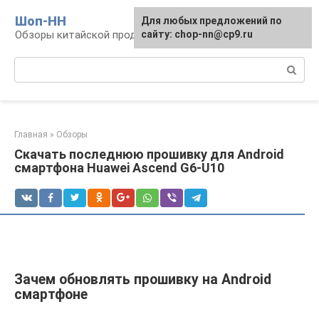
Перейти
Шоп-HH
Для любых предложений по
к
Обзоры китайской продукции Huawei и Honor
сайту: chop-nn@cp9.ru
контенту
Поиск:
Главная
»
Обзоры
Скачать последнюю прошивку для Android
смартфона Huawei Ascend G6-U10
Зачем обновлять прошивку на Android
смартфоне