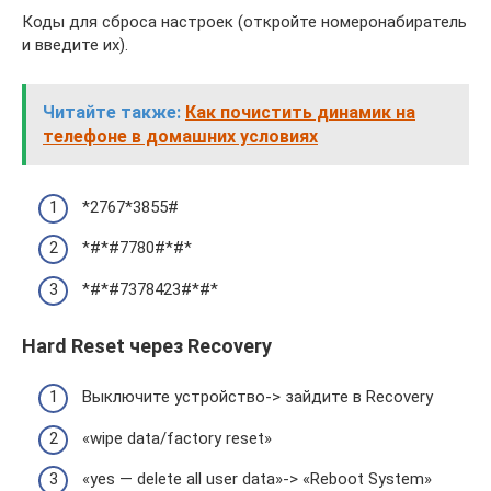
Коды для сброса настроек (откройте номеронабиратель
и введите их).
Читайте также:
Как почистить динамик на
телефоне в домашних условиях
*2767*3855#
*#*#7780#*#*
*#*#7378423#*#*
Hard Reset через Recovery
Выключите устройство-> зайдите в Recovery
«wipe data/factory reset»
«yes — delete all user data»-> «Reboot System»