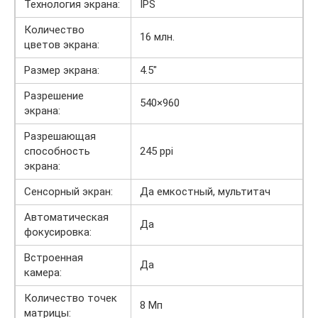
Технология экрана:
IPS
Количество
16 млн.
цветов экрана:
Размер экрана:
4.5″
Разрешение
540×960
экрана:
Разрешающая
способность
245 ppi
экрана:
Сенсорный экран:
Да емкостный, мультитач
Автоматическая
Да
фокусировка:
Встроенная
Да
камера:
Количество точек
8 Мп
матрицы: