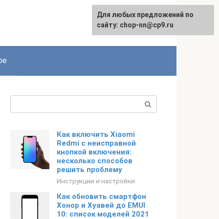
Для любых предложений по
сайту: chop-nn@cp9.ru
ое
Поиск:
Как включить Xiaomi
Redmi с неисправной
кнопкой включения:
несколько способов
решить проблему
Инструкции и настройки
Как обновить смартфон
Хонор и Хуавей до EMUI
10: список моделей 2021