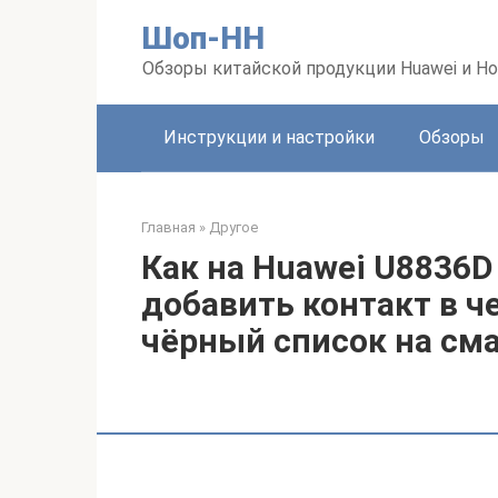
Перейти
Шоп-HH
к
контенту
Обзоры китайской продукции Huawei и Ho
Инструкции и настройки
Обзоры
Главная
»
Другое
Как на Huawei U8836
добавить контакт в ч
чёрный список на сма