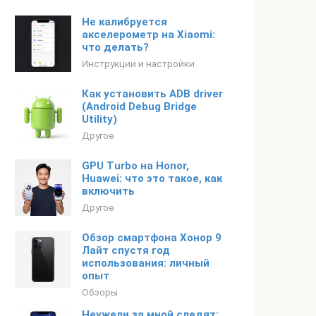
Не калибруется
акселерометр на Xiaomi:
что делать?
Инструкции и настройки
Как установить ADB driver
(Android Debug Bridge
Utility)
Другое
GPU Turbo на Honor,
Huawei: что это такое, как
включить
Другое
Обзор смартфона Хонор 9
Лайт спустя год
использования: личный
опыт
Обзоры
Неужели за мной следят: