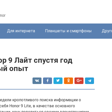
nor
Для интернета
Планшеты и смартфоны
Друг
р 9 Лайт спустя год
ый опыт
 недели кропотливого поиска информации о
себя Honor 9 Lite, в качестве основного
тации, хочу поделиться своими впечатлениями,