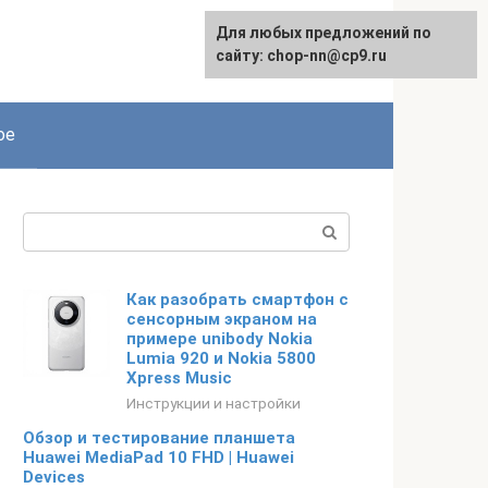
Для любых предложений по
сайту: chop-nn@cp9.ru
ое
Поиск:
Как разобрать смартфон с
сенсорным экраном на
примере unibody Nokia
Lumia 920 и Nokia 5800
Xpress Music
Инструкции и настройки
Обзор и тестирование планшета
Huawei MediaPad 10 FHD | Huawei
Devices