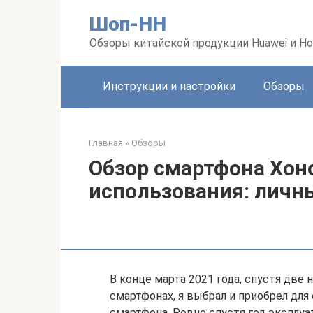
Перейти
Шоп-HH
к
контенту
Обзоры китайской продукции Huawei и Ho
Инструкции и настройки
Обзоры
Главная
»
Обзоры
Обзор смартфона Хоно
использования: личн
В конце марта 2021 года, спустя две
смартфонах, я выбрал и приобрел для 
смартфона. Ровно спустя год эксплуа