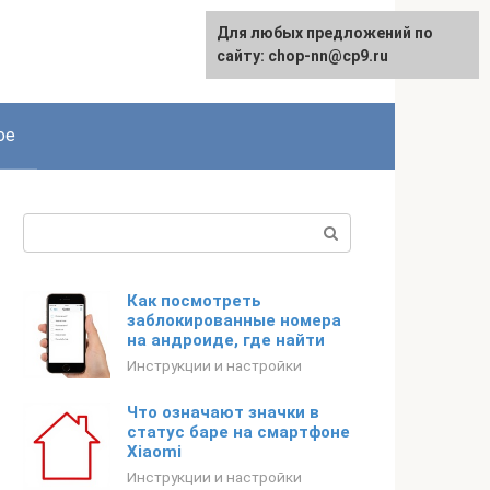
Для любых предложений по
сайту: chop-nn@cp9.ru
ое
Поиск:
Как посмотреть
заблокированные номера
на андроиде, где найти
Инструкции и настройки
Что означают значки в
статус баре на смартфоне
Xiaomi
Инструкции и настройки