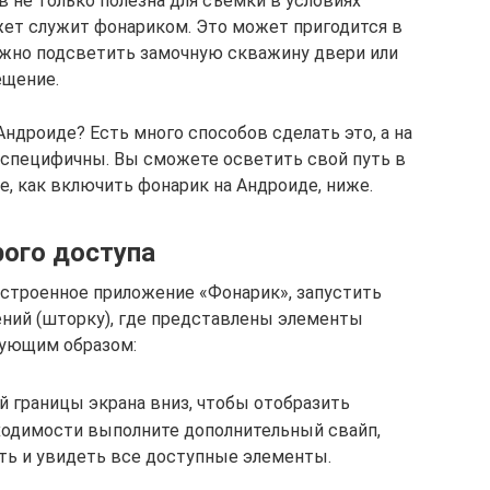
не только полезна для съемки в условиях
ет служит фонариком. Это может пригодится в
нужно подсветить замочную скважину двери или
ещение.
ндроиде? Есть много способов сделать это, а на
 специфичны. Вы сможете осветить свой путь в
те, как включить фонарик на Андроиде, ниже.
рого доступа
встроенное приложение «Фонарик», запустить
ний (шторку), где представлены элементы
дующим образом:
й границы экрана вниз, чтобы отобразить
одимости выполните дополнительный свайп,
ть и увидеть все доступные элементы.