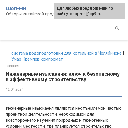
Перейти
Шоп-HH
Для любых предложений по
к
Обзоры китайской продукции Huawei и Honor
сайту: chop-nn@cp9.ru
контенту
Поиск:
система водоподготовки для котельной в Челябинске
|
Умар Кремлев компромат
Главная
Инженерные изыскания: ключ к безопасному
и эффективному строительству
12.04.2024
Инженерные изыскания являются неотъемлемой частью
проектной деятельности, необходимой для
всестороннего изучения природных и техногенных
условий местности, где планируется строительство.