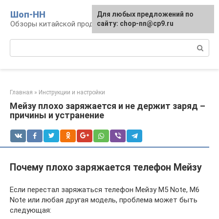
Перейти
Шоп-HH
Для любых предложений по
к
Обзоры китайской продукции Huawei и Honor
сайту: chop-nn@cp9.ru
контенту
Поиск:
Главная
»
Инструкции и настройки
Мейзу плохо заряжается и не держит заряд –
причины и устранение
Почему плохо заряжается телефон Мейзу
Если перестал заряжаться телефон Мейзу М5 Note, М6
Note или любая другая модель, проблема может быть
следующая: