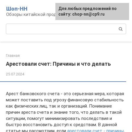
Перейти
Шоп-HH
Для любых предложений по
к
Обзоры китайской продукции Huawei и Honor
сайту: chop-nn@cp9.ru
контенту
Поиск:
Главная
Арестовали счет: Причины и что делать
25.07.2024
Арест банковского счета - это серьезная мера, которая
может поставить под угрозу финансовую стабильность
как физических лиц, так и организаций. Понимание
причин ареста счета и знание того, что делать в такой
ситуации, помогут минимизировать последствия и
быстро восстановить доступ к средствам. В данной
статье мы рассмотрим, если
арестовали счет - причины,